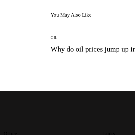
You May Also Like
OIL
Why do oil prices jump up i
Office
Links