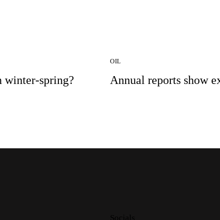
OIL
n winter-spring?
Annual reports show ex
Socials